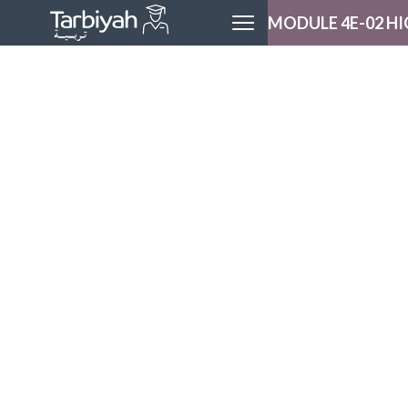
MODULE 4E-02 HI
MODULE H
LESSON H
LOGOU